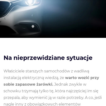
Na nieprzewidziane sytuacje
Właściciele starszych samochodów z wadliwą
instalacją elektryczną wiedzą, że
warto wozić przy
sobie zapasowe żarówki.
Jednak zwykle w
schowku trzymają tylko tę, która najczęściej im się
przepala, aby wymienić ją w razie potrzeby. A co, jeśli
nagle inny z obowiązkowych elementów