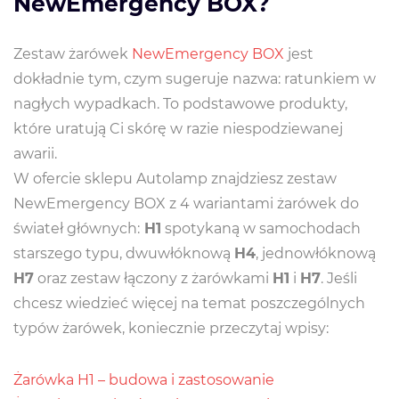
NewEmergency BOX?
Zestaw żarówek
NewEmergency BOX
jest
dokładnie tym, czym sugeruje nazwa: ratunkiem w
nagłych wypadkach. To podstawowe produkty,
które uratują Ci skórę w razie niespodziewanej
awarii.
W ofercie sklepu Autolamp znajdziesz zestaw
NewEmergency BOX z 4 wariantami żarówek do
świateł głównych:
H1
spotykaną w samochodach
starszego typu, dwuwłóknową
H4
, jednowłóknową
H7
oraz zestaw łączony z żarówkami
H1
i
H7
. Jeśli
chcesz wiedzieć więcej na temat poszczególnych
typów żarówek, koniecznie przeczytaj wpisy:
Żarówka H1 – budowa i zastosowanie