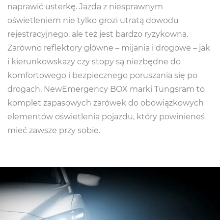
naprawić usterkę. Jazda z niesprawnym
oświetleniem nie tylko grozi utratą dowodu
rejestracyjnego, ale też jest bardzo ryzykowna.
Zarówno reflektory główne – mijania i drogowe – jak
i kierunkowskazy czy stopy są niezbędne do
komfortowego i bezpiecznego poruszania się po
drogach. NewEmergency BOX marki Tungsram to
komplet zapasowych żarówek do obowiązkowych
elementów oświetlenia pojazdu, który powinieneś
mieć zawsze przy sobie.