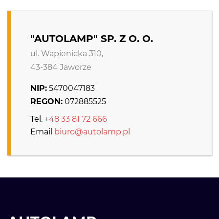
"AUTOLAMP" SP. Z O. O.
ul. Wapienicka 310,
43-384 Jaworze
NIP:
5470047183
REGON:
072885525
Tel.
+48 33 81 72 666
Email
biuro@autolamp.pl