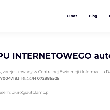
O nas
Blog
U INTERNETOWEGO auto
.
, zarejestrowany w Centralnej Ewidencji i Informacji o 
470047183
, REGON
072885525
;
resem: biuro@autolamp.pl