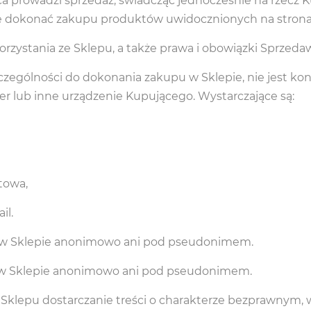
prowadzi sprzedaż, świadcząc jednocześnie na rzecz Ku
 dokonać zakupu produktów uwidocznionych na strona
orzystania ze Sklepu, a także prawa i obowiązki Sprzeda
czególności do dokonania zakupu w Sklepie, nie jest ko
 lub inne urządzenie Kupującego. Wystarczające są:
towa,
il.
 w Sklepie anonimowo ani pod pseudonimem.
w Sklepie anonimowo ani pod pseudonimem.
 Sklepu dostarczanie treści o charakterze bezprawnym, 