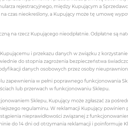
formularza rejestracyjnego, między Kupującym a Sprzeda
t na czas nieokreślony, a Kupujący może tę umowę wy
iczną na rzecz Kupującego nieodpłatnie. Odpłatne są n
Kupującemu i przekazu danych w związku z korzystani
owiednie do stopnia zagrożenia bezpieczeństwa świadczo
odyfikacji danych osobowych przez osoby nieuprawnion
elu zapewnienia w pełni poprawnego funkcjonowania S
ściach lub przerwach w funkcjonowaniu Sklepu.
cjonowaniem Sklepu, Kupujący może zgłaszać za pośred
iejszego regulaminu. W reklamacji Kupujący powinien p
 wystąpienia nieprawidłowości związanej z funkcjonowan
nie do 14 dni od otrzymania reklamacji i poinformuje Kli