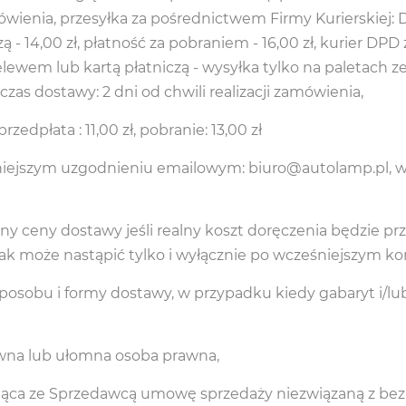
ówienia, przesyłka za pośrednictwem Firmy Kurierskiej: DPD
 - 14,00 zł, płatność za pobraniem - 16,00 zł, kurier DPD 
elewem lub kartą płatniczą - wysyłka tylko na paletach 
czas dostawy: 2 dni od chwili realizacji zamówienia,
edpłata : 11,00 zł, pobranie: 13,00 zł
iejszym uzgodnieniu emailowym: biuro@autolamp.pl, w s
y ceny dostawy jeśli realny koszt doręczenia będzie pr
ak może nastąpić tylko i wyłącznie po wcześniejszym ko
posobu i formy dostawy, w przypadku kiedy gabaryt i/l
awna lub ułomna osoba prawna,
jąca ze Sprzedawcą umowę sprzedaży niezwiązaną z bezpo