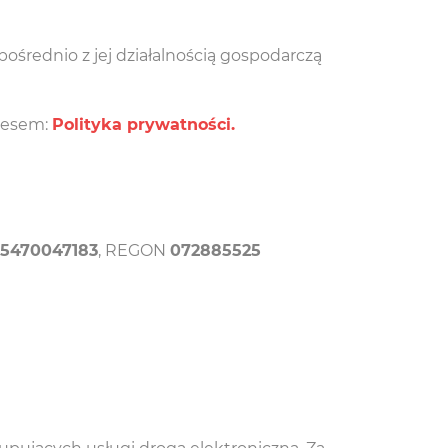
średnio z jej działalnością gospodarczą
dresem:
Polityka prywatności.
5470047183
, REGON
072885525