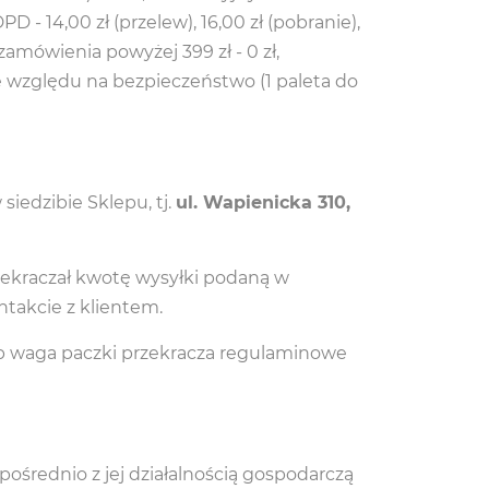
 - 14,00 zł (przelew), 16,00 zł (pobranie),
zamówienia powyżej 399 zł - 0 zł,
ze względu na bezpieczeństwo (1 paleta do
iedzibie Sklepu, tj.
ul. Wapienicka 310,
zekraczał kwotę wysyłki podaną w
ntakcie z klientem.
ub waga paczki przekracza regulaminowe
średnio z jej działalnością gospodarczą