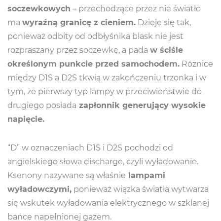
soczewkowych
– przechodzące przez nie światło
ma
wyraźną granicę z cieniem.
Dzieje się tak,
ponieważ odbity od odbłyśnika blask nie jest
rozpraszany przez soczewkę, a pada
w ściśle
określonym punkcie przed samochodem.
Różnice
między D1S a D2S tkwią w zakończeniu trzonka i w
tym, że pierwszy typ lampy w przeciwieństwie do
drugiego posiada
zapłonnik generujący wysokie
napięcie.
“D” w oznaczeniach D1S i D2S pochodzi od
angielskiego słowa discharge, czyli wyładowanie.
Ksenony nazywane są właśnie
lampami
wyładowczymi,
ponieważ wiązka światła wytwarza
się wskutek wyładowania elektrycznego w szklanej
bańce napełnionej gazem.