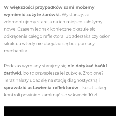
W większości przypadków sami możemy
wymienić zużyte żarówki.
Wystarczy, że
zdemontujemy stare, a na ich miejsce założymy
nowe. Czasem jednak konieczne okazuje się
odkręcenie całego reflektora lub zderzaka czy osłon
silnika, a wtedy nie obejdzie się bez pomocy
mechanika.
Podczas wymiany starajmy się
nie dotykać bańki
żarówki,
bo to przyspiesza jej zużycie. Zrobione?
Teraz należy udać się na stację diagnostyczną i
sprawdzić ustawienia reflektorów
– koszt takiej
kontroli powinien zamknąć się w kwocie 10 zł.