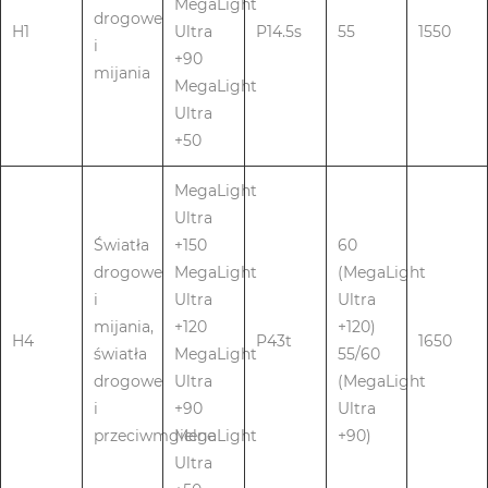
MegaLight
drogowe
H1
Ultra
P14.5s
55
1550
i
+90
mijania
MegaLight
Ultra
+50
MegaLight
Ultra
Światła
+150
60
drogowe
MegaLight
(MegaLight
i
Ultra
Ultra
mijania,
+120
+120)
H4
P43t
1650
światła
MegaLight
55/60
drogowe
Ultra
(MegaLight
i
+90
Ultra
przeciwmgielne
MegaLight
+90)
Ultra