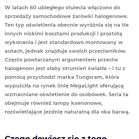
W latach 60 ubiegłego stulecia włączono do
sprzedaży samochodowe żarówki halogenowe.
Ten typ oświetlenia obecnie wyróżnia się na tle
innych niskimi kosztami produkcji i prostotą
wykonania i jest standardowo montowany w
autach, jednak znajduje swoich przeciwników.
Często powtarzanym argumentem przeciw
halogenom jest słaby strumień światła – i tu z
pomocą przychodzi marka Tungsram, która
wypuściła na rynek linię MegaLight oferującą
wzmacniane oświetlenie do osobówek. Seria ta
obejmuje również lampy ksenonowe,
rozświetlające jezdnię naturalną dla oka barwą.
Czego dowiesz się z tego