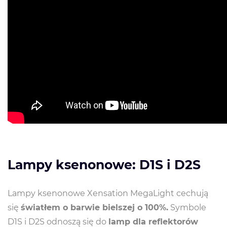
Lampy ksenonowe: D1S i D2S
Lampy ksenonowe Xensation MegaLight cechują
się
światłem o barwie bielszej o 100%.
Symbole
D1S i D2S odnoszą się do
lamp dla reflektorów